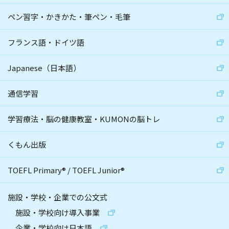
ペン習字・かきかた・筆ペン・毛筆
フランス語・ドイツ語
Japanese（日本語）
通信学習
学習療法・脳の健康教室・KUMONの脳トレ
くもん出版
TOEFL Primary
®
/
TOEFL Junior
®
施設・学校・企業での公文式
施設・学校向け導入事業
企業・学校向け日本語