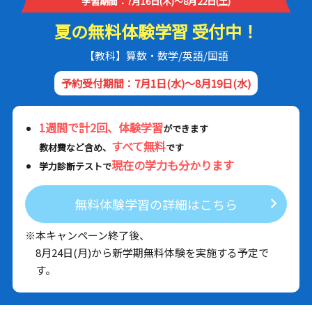
学習期間：7月16日(木)～8月22日(土)
夏の無料体験学習 受付中！
【教科】算数・数学/英語/国語
予約受付期間：7月1日(水)～8月19日(水)
1週間で計2回、体験学習
ができます
すべて無料
教材費など含め、
です
現在の学力も分かります
学力診断テストで
無料体験学習の詳細はこちら
※本キャンペーン終了後、
8月24日(月)から新学期無料体験を実施する予定で
す。