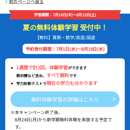
前のページへ戻る
学習期間：7月16日(木)～8月22日(土)
夏の無料体験学習 受付中！
【教科】算数・数学/英語/国語
予約受付期間：7月1日(水)～8月19日(水)
1週間で計2回、体験学習
ができます
すべて無料
教材費など含め、
です
現在の学力も分かります
学力診断テストで
無料体験学習の詳細はこちら
※本キャンペーン終了後、
8月24日(月)から新学期無料体験を実施する予定で
す。