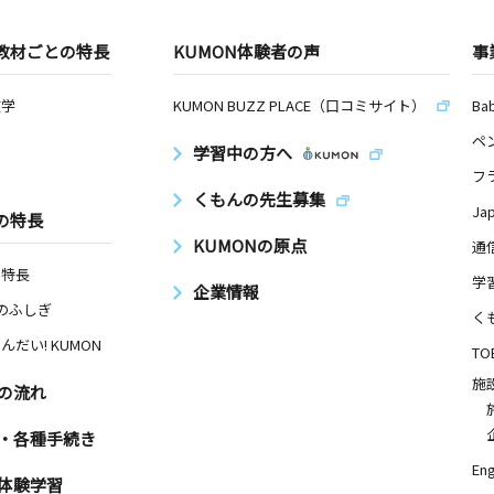
教材ごとの特長
KUMON体験者の声
事
数学
KUMON BUZZ PLACE（口コミサイト）
Ba
ペ
学習中の方へ
フ
くもんの先生募集
Ja
の特長
KUMONの原点
通
の特長
学
企業情報
Nのふしぎ
く
んだい! KUMON
TO
施
の流れ
・各種手続き
Eng
体験学習