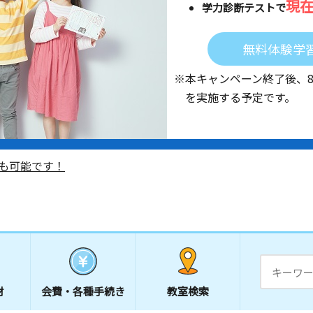
現
学力診断テストで
無料体験学
※本キャンペーン終了後、
を実施する予定です。
も可能です！
材
会費・
各種手続き
教室検索