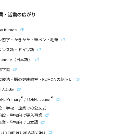
業・活動の広がり
by Kumon
ン習字・かきかた・筆ペン・毛筆
ランス語・ドイツ語
panese（日本語）
信学習
習療法・脳の健康教室・KUMONの脳トレ
もん出版
®
®
EFL Primary
/
TOEFL Junior
設・学校・企業での公文式
施設・学校向け導入事業
企業・学校向け日本語
lish Immersion Activities