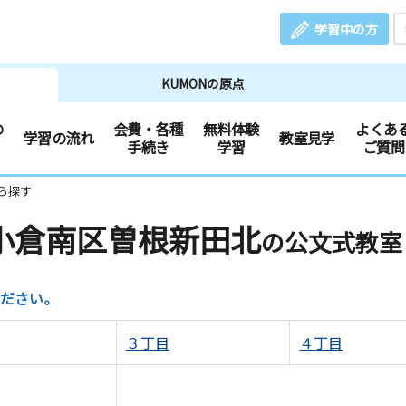
学習中の方
KUMONの原点
の
会費・各種
無料体験
よくあ
学習の流れ
教室見学
手続き
学習
ご質問
ら探す
小倉南区曽根新田北
の公文式教室
ださい。
３丁目
４丁目