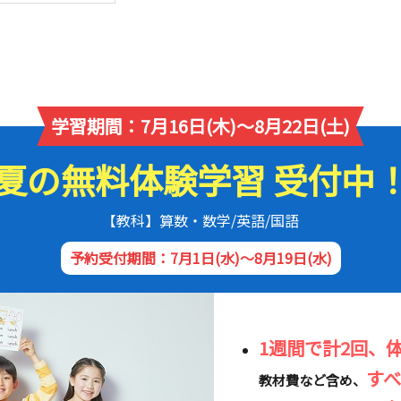
学習期間：7月16日(木)～8月22日(土)
夏の無料体験学習 受付中
【教科】算数・数学/英語/国語
予約受付期間：7月1日(水)～8月19日(水)
1週間で計2回、
す
教材費など含め、