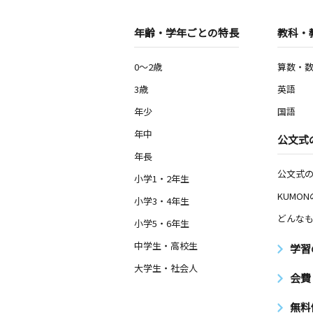
年齢・学年ごとの特長
教科・
0～2歳
算数・
3歳
英語
年少
国語
年中
公文式
年長
公文式
小学1・2年生
KUMO
小学3・4年生
どんなも
小学5・6年生
中学生・高校生
学習
大学生・社会人
会費
無料