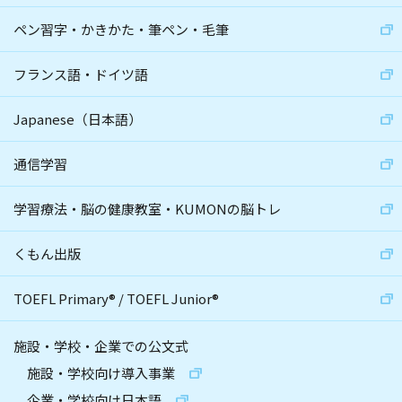
ペン習字・かきかた・筆ペン・毛筆
フランス語・ドイツ語
Japanese（日本語）
通信学習
学習療法・脳の健康教室・KUMONの脳トレ
くもん出版
TOEFL Primary
®
/
TOEFL Junior
®
施設・学校・企業での公文式
施設・学校向け導入事業
企業・学校向け日本語