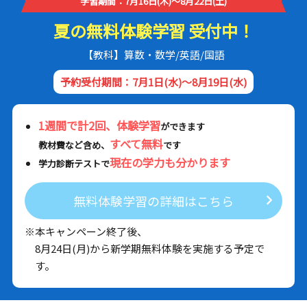
学習期間：7月16日(木)～8月22日(土)
夏の無料体験学習 受付中！
【教科】算数・数学/英語/国語
予約受付期間：7月1日(水)～8月19日(水)
1週間で計2回、体験学習
ができます
すべて無料
教材費など含め、
です
現在の学力も分かります
学力診断テストで
無料体験学習の詳細はこちら
※本キャンペーン終了後、
8月24日(月)から新学期無料体験を実施する予定で
す。