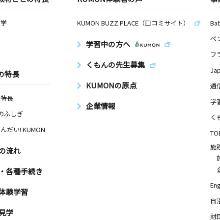
数学
KUMON BUZZ PLACE（口コミサイト）
Ba
ペ
学習中の方へ
フ
くもんの先生募集
Ja
の特長
KUMONの原点
通
の特長
学
企業情報
Nのふしぎ
く
んだい! KUMON
TO
施
の流れ
・各種手続き
Eng
体験学習
自
見学
財