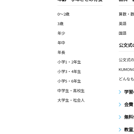
0～2歳
算数・
3歳
英語
年少
国語
年中
公文式
年長
公文式
小学1・2年生
KUMO
小学3・4年生
どんなも
小学5・6年生
中学生・高校生
学習
大学生・社会人
会費
無料
教室