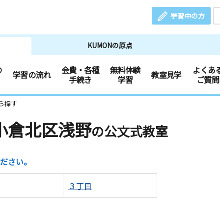
学習中の方
KUMONの原点
の
会費・各種
無料体験
よくあ
学習の流れ
教室見学
手続き
学習
ご質問
ら探す
小倉北区浅野
の公文式教室
ださい。
３丁目