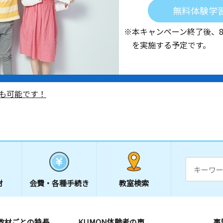
無料体験学
※本キャンペーン終了後、
を実施する予定です。
も可能です！
材
会費・
各種手続き
教室検索
教材ごとの特長
KUMON体験者の声
事