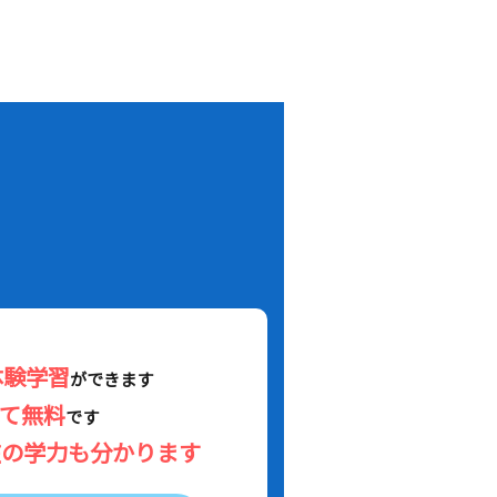
！
体験学習
ができます
べて無料
です
在の学力も分かります