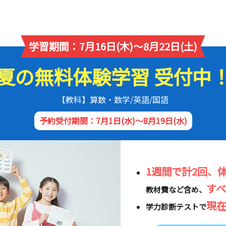
学習期間：7月16日(木)～8月22日(土)
夏の無料体験学習 受付中
【教科】算数・数学/英語/国語
予約受付期間：7月1日(水)～8月19日(水)
1週間で計2回、
す
教材費など含め、
現
学力診断テストで