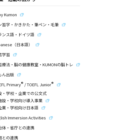
by Kumon
ン習字・かきかた・筆ペン・毛筆
ランス語・ドイツ語
panese（日本語）
信学習
習療法・脳の健康教室・KUMONの脳トレ
もん出版
®
®
EFL Primary
/
TOEFL Junior
設・学校・企業での公文式
施設・学校向け導入事業
企業・学校向け日本語
lish Immersion Activities
治体・省庁との連携
団との連携