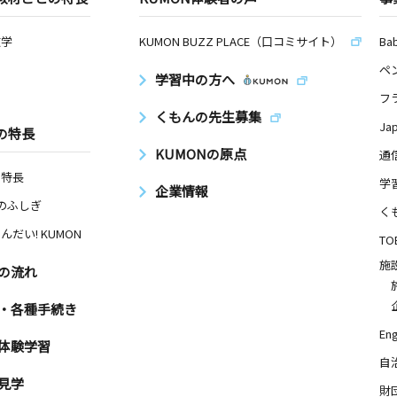
数学
KUMON BUZZ PLACE（口コミサイト）
Ba
ペ
学習中の方へ
フ
くもんの先生募集
Ja
の特長
KUMONの原点
通
の特長
学
企業情報
Nのふしぎ
く
んだい! KUMON
TO
施
の流れ
・各種手続き
Eng
体験学習
自
見学
財