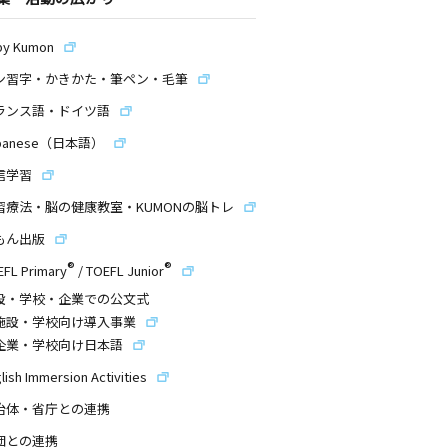
by Kumon
ン習字・かきかた・筆ペン・毛筆
ランス語・ドイツ語
panese（日本語）
信学習
習療法・脳の健康教室・KUMONの脳トレ
もん出版
®
®
EFL Primary
/
TOEFL Junior
設・学校・企業での公文式
施設・学校向け導入事業
企業・学校向け日本語
lish Immersion Activities
治体・省庁との連携
団との連携