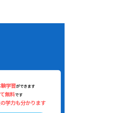
！
体験学習
ができます
べて無料
です
在の学力も分かります