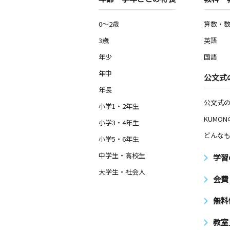
0～2歳
算数・
3歳
英語
年少
国語
年中
公文式
年長
公文式
小学1・2年生
KUMO
小学3・4年生
どんなも
小学5・6年生
中学生・高校生
学習
大学生・社会人
会費
無料
教室