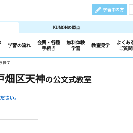
学習中の方
KUMONの原点
の
会費・各種
無料体験
よくあ
学習の流れ
教室見学
手続き
学習
ご質問
ら探す
戸畑区天神
の公文式教室
ださい。