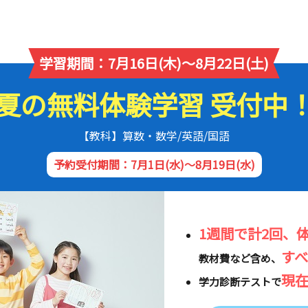
学習期間：7月16日(木)～8月22日(土)
夏の無料体験学習 受付中
【教科】算数・数学/英語/国語
予約受付期間：7月1日(水)～8月19日(水)
1週間で計2回、
す
教材費など含め、
現
学力診断テストで