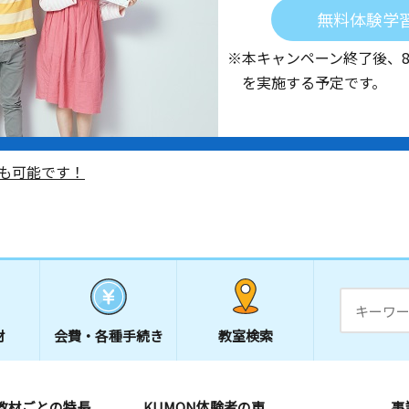
無料体験学
※本キャンペーン終了後、
を実施する予定です。
も可能です！
材
会費・
各種手続き
教室検索
教材ごとの特長
KUMON体験者の声
事