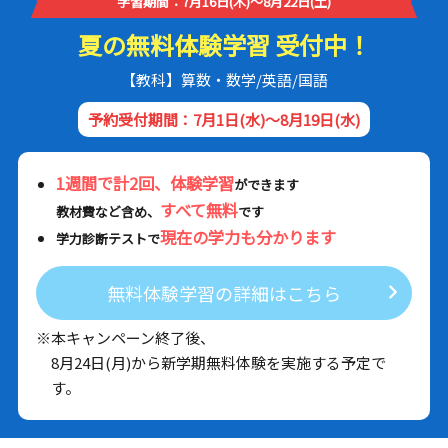
学習期間：7月16日(木)～8月22日(土)
夏の無料体験学習 受付中！
【教科】算数・数学/英語/国語
予約受付期間：7月1日(水)～8月19日(水)
1週間で計2回、体験学習
ができます
すべて無料
教材費など含め、
です
現在の学力も分かります
学力診断テストで
無料体験学習の詳細はこちら
※本キャンペーン終了後、
8月24日(月)から新学期無料体験を実施する予定で
す。