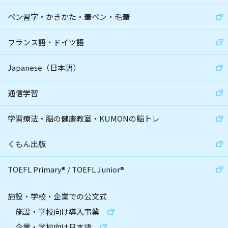
ペン習字・かきかた・筆ペン・毛筆
フランス語・ドイツ語
Japanese（日本語）
通信学習
学習療法・脳の健康教室・KUMONの脳トレ
くもん出版
TOEFL Primary
®
/
TOEFL Junior
®
施設・学校・企業での公文式
施設・学校向け導入事業
企業・学校向け日本語