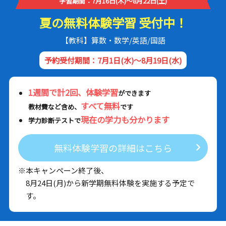
学習期間：7月16日(木)～8月22日(土)
夏の無料体験学習 受付中！
【教科】算数・数学/英語/国語
予約受付期間：7月1日(水)～8月19日(水)
1週間で計2回、体験学習
ができます
すべて無料
教材費など含め、
です
現在の学力も分かります
学力診断テストで
無料体験学習の詳細はこちら
※本キャンペーン終了後、
8月24日(月)から新学期無料体験を実施する予定で
す。