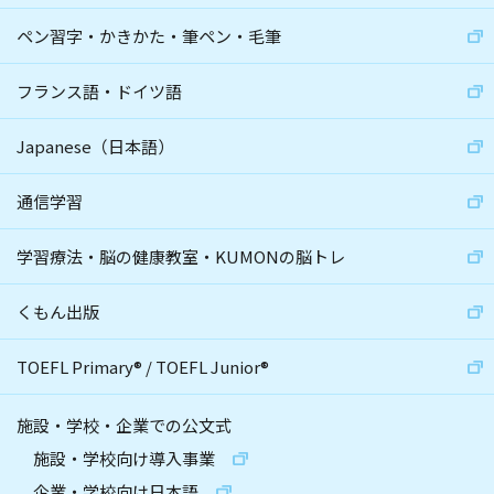
ペン習字・かきかた・筆ペン・毛筆
フランス語・ドイツ語
Japanese（日本語）
通信学習
学習療法・脳の健康教室・KUMONの脳トレ
くもん出版
TOEFL Primary
®
/
TOEFL Junior
®
施設・学校・企業での公文式
施設・学校向け導入事業
企業・学校向け日本語