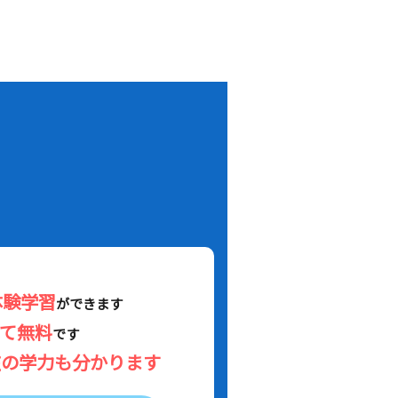
！
体験学習
ができます
べて無料
です
在の学力も分かります