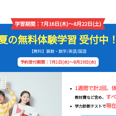
学習期間：7月16日(木)～8月22日(土)
夏の無料体験学習 受付中
【教科】算数・数学/英語/国語
予約受付期間：7月1日(水)～8月19日(水)
1週間で計2回、
す
教材費など含め、
現
学力診断テストで