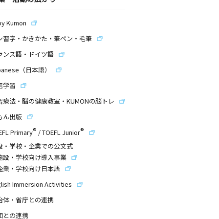
by Kumon
ン習字・かきかた・筆ペン・毛筆
ランス語・ドイツ語
panese（日本語）
信学習
習療法・脳の健康教室・KUMONの脳トレ
もん出版
®
®
EFL Primary
/
TOEFL Junior
設・学校・企業での公文式
施設・学校向け導入事業
企業・学校向け日本語
lish Immersion Activities
治体・省庁との連携
団との連携