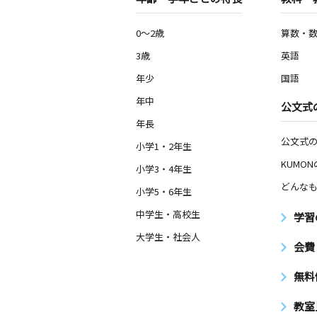
0～2歳
算数・
3歳
英語
年少
国語
年中
公文式
年長
公文式
小学1・2年生
KUMO
小学3・4年生
どんなも
小学5・6年生
中学生・高校生
学習
大学生・社会人
会費
無料
教室