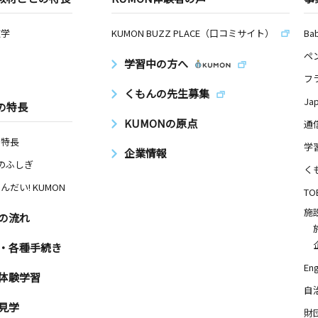
数学
KUMON BUZZ PLACE（口コミサイト）
Ba
ペ
学習中の方へ
フ
くもんの先生募集
Ja
の特長
KUMONの原点
通
の特長
学
企業情報
Nのふしぎ
く
んだい! KUMON
TO
施
の流れ
・各種手続き
Eng
体験学習
自
見学
財