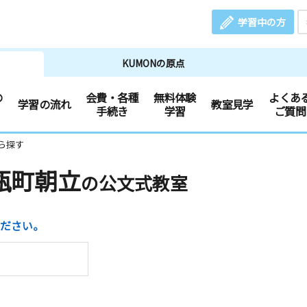
学習中の方
KUMONの原点
の
会費・各種
無料体験
よくあ
学習の流れ
教室見学
手続き
学習
ご質問
ら探す
瓶町朝立
の公文式教室
ださい。