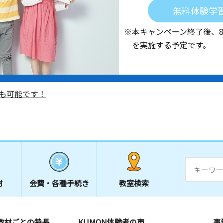
無料体験学
※本キャンペーン終了後、
を実施する予定です。
も可能です！
材
会費・
各種手続き
教室検索
教材ごとの特長
KUMON体験者の声
事