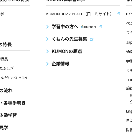
数学
KUMON BUZZ PLACE（口コミサイト）
Ba
ペ
学習中の方へ
フ
くもんの先生募集
Ja
の特長
KUMONの原点
通
の特長
学
企業情報
Nのふしぎ
く
んだい! KUMON
TO
施
の流れ
・各種手続き
Eng
体験学習
自
見学
財