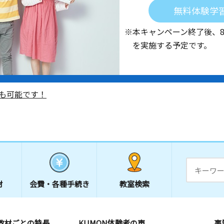
無料体験学
※本キャンペーン終了後、
を実施する予定です。
も可能です！
材
会費・
各種手続き
教室検索
教材ごとの特長
KUMON体験者の声
事