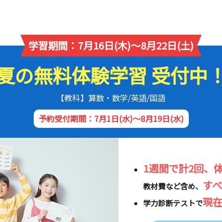
学習期間：7月16日(木)～8月22日(土)
夏の無料体験学習 受付中
【教科】算数・数学/英語/国語
予約受付期間：7月1日(水)～8月19日(水)
1週間で計2回、
す
教材費など含め、
現
学力診断テストで