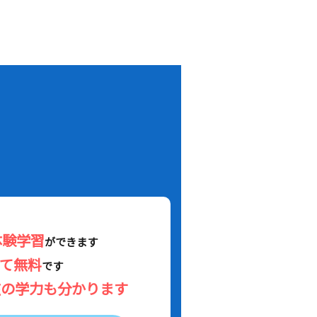
！
体験学習
ができます
べて無料
です
在の学力も分かります