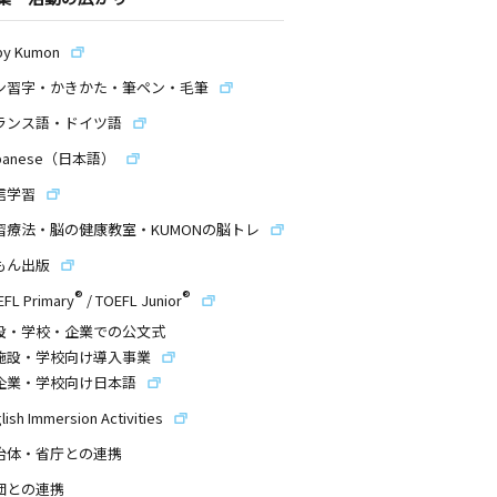
by Kumon
ン習字・かきかた・筆ペン・毛筆
ランス語・ドイツ語
panese（日本語）
信学習
習療法・脳の健康教室・KUMONの脳トレ
もん出版
®
®
EFL Primary
/
TOEFL Junior
設・学校・企業での公文式
施設・学校向け導入事業
企業・学校向け日本語
lish Immersion Activities
治体・省庁との連携
団との連携