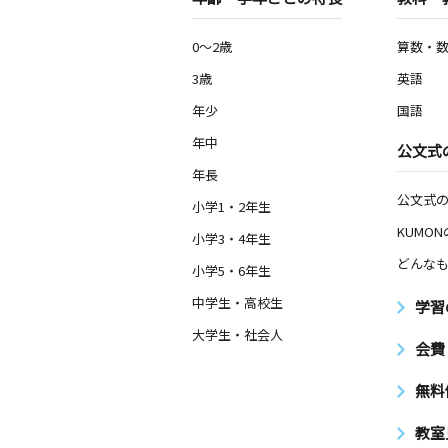
0～2歳
算数・
3歳
英語
年少
国語
年中
公文式
年長
公文式
小学1・2年生
KUMO
小学3・4年生
どんなも
小学5・6年生
中学生・高校生
学習
大学生・社会人
会費
無料
教室