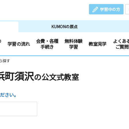
学習中の方
KUMONの原点
の
会費・各種
無料体験
よくあ
学習の流れ
教室見学
手続き
学習
ご質問
ら探す
浜町須沢
の公文式教室
ださい。