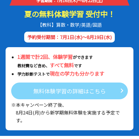
学習期間：7月16日(木)～8月22日(土)
夏の無料体験学習 受付中！
【教科】算数・数学/英語/国語
予約受付期間：7月1日(水)～8月19日(水)
1週間で計2回、体験学習
ができます
すべて無料
教材費など含め、
です
現在の学力も分かります
学力診断テストで
無料体験学習の詳細はこちら
※本キャンペーン終了後、
8月24日(月)から新学期無料体験を実施する予定で
す。