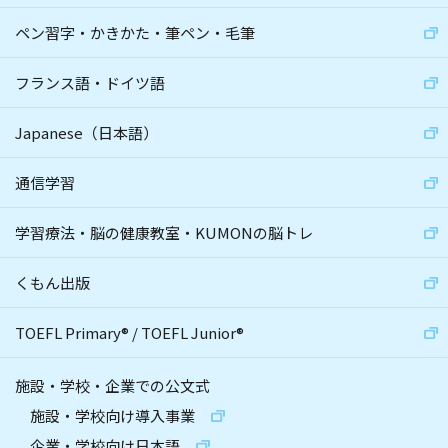
ペン習字・かきかた・筆ペン・毛筆
フランス語・ドイツ語
Japanese（日本語）
通信学習
学習療法・脳の健康教室・KUMONの脳トレ
くもん出版
TOEFL Primary
®
/
TOEFL Junior
®
施設・学校・企業での公文式
施設・学校向け導入事業
企業・学校向け日本語