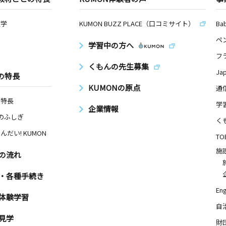
数学
KUMON BUZZ PLACE（口コミサイト）
Ba
ペ
学習中の方へ
フ
くもんの先生募集
Ja
の特長
KUMONの原点
通
の特長
学
企業情報
Nのふしぎ
く
んだい! KUMON
TO
施
の流れ
・各種手続き
Eng
体験学習
自
見学
財