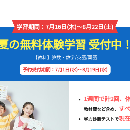
学習期間：7月16日(木)～8月22日(土)
夏の無料体験学習 受付中
【教科】算数・数学/英語/国語
予約受付期間：7月1日(水)～8月19日(水)
1週間で計2回、
す
教材費など含め、
現
学力診断テストで