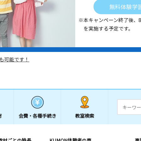
無料体験学
※本キャンペーン終了後、
を実施する予定です。
も可能です！
材
会費・
各種手続き
教室検索
教材ごとの特長
KUMON体験者の声
事