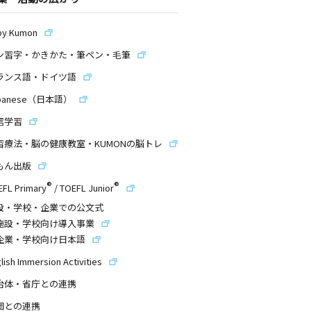
by Kumon
ン習字・かきかた・筆ペン・毛筆
ランス語・ドイツ語
panese（日本語）
信学習
習療法・脳の健康教室・KUMONの脳トレ
もん出版
®
®
EFL Primary
/
TOEFL Junior
設・学校・企業での公文式
施設・学校向け導入事業
企業・学校向け日本語
lish Immersion Activities
治体・省庁との連携
団との連携