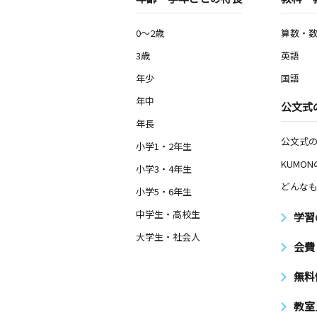
0～2歳
算数・
3歳
英語
年少
国語
年中
公文式
年長
公文式
小学1・2年生
KUMO
小学3・4年生
どんなも
小学5・6年生
中学生・高校生
学習
大学生・社会人
会費
無料
教室