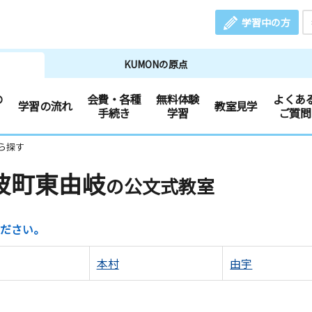
学習中の方
KUMONの原点
の
会費・各種
無料体験
よくあ
学習の流れ
教室見学
手続き
学習
ご質問
ら探す
波町東由岐
の公文式教室
ださい。
本村
由宇