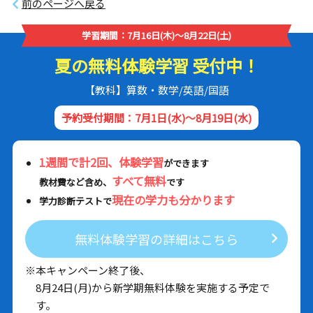
前のページへ戻る
学習期間：7月16日(木)～8月22日(土)
夏の無料体験学習 受付中！
【教科】算数・数学/英語/国語
予約受付期間：7月1日(水)～8月19日(水)
1週間で計2回、体験学習
ができます
すべて無料
教材費など含め、
です
現在の学力も分かります
学力診断テストで
無料体験学習の詳細はこちら
※本キャンペーン終了後、
8月24日(月)から新学期無料体験を実施する予定で
す。