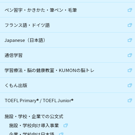
ペン習字・かきかた・筆ペン・毛筆
フランス語・ドイツ語
Japanese（日本語）
通信学習
学習療法・脳の健康教室・KUMONの脳トレ
くもん出版
TOEFL Primary
®
/
TOEFL Junior
®
施設・学校・企業での公文式
施設・学校向け導入事業
企業・学校向け日本語