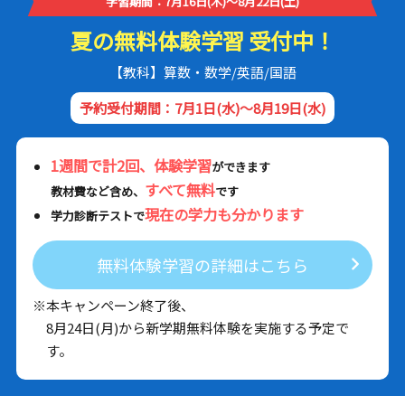
学習期間：7月16日(木)～8月22日(土)
夏の無料体験学習 受付中！
【教科】算数・数学/英語/国語
予約受付期間：7月1日(水)～8月19日(水)
1週間で計2回、体験学習
ができます
すべて無料
教材費など含め、
です
現在の学力も分かります
学力診断テストで
無料体験学習の詳細はこちら
※本キャンペーン終了後、
8月24日(月)から新学期無料体験を実施する予定で
す。