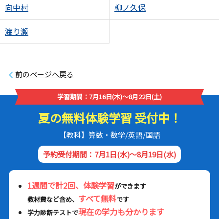
向中村
柳ノ久保
渡り瀬
前のページへ戻る
学習期間：7月16日(木)～8月22日(土)
夏の無料体験学習 受付中！
【教科】算数・数学/英語/国語
予約受付期間：7月1日(水)～8月19日(水)
1週間で計2回、体験学習
ができます
すべて無料
教材費など含め、
です
現在の学力も分かります
学力診断テストで