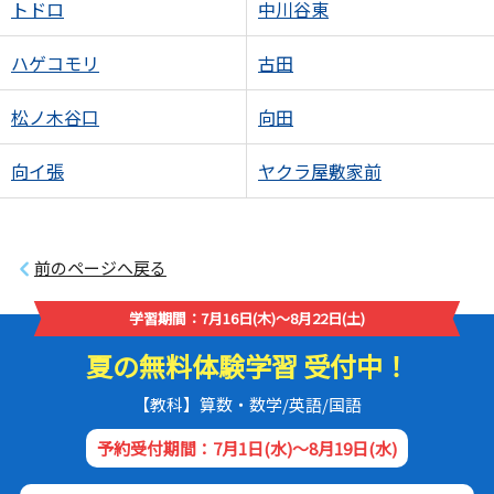
トドロ
中川谷東
ハゲコモリ
古田
松ノ木谷口
向田
向イ張
ヤクラ屋敷家前
前のページへ戻る
学習期間：7月16日(木)～8月22日(土)
夏の無料体験学習 受付中！
【教科】算数・数学/英語/国語
予約受付期間：7月1日(水)～8月19日(水)