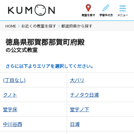
教室を探す
学習中の方
メニュー
HOME
お近くの教室を探す
都道府県から探す
徳島県那賀郡那賀町府殿
の公文式教室
さらに以下よりエリアを選択してください。
(丁目なし)
大バリ
クノト
チノタウ日浦
堂宇床
堂宇ノ下
中川谷西
日浦