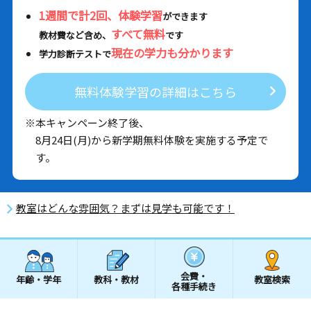
1週間で計2回、体験学習
ができます
すべて無料
教材費など含め、
です
現在の学力も分かります
学力診断テストで
無料体験学習の詳細はこちら
※本キャンペーン終了後、
8月24日(月)から新学期無料体験を実施する予定で
す。
教室はどんな雰囲気？まずは見学も可能です！
会費・
年齢・学年
教科・教材
教室検索
各種手続き