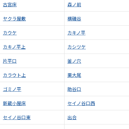
古宮床
森ノ前
ヤクラ屋敷
横磯谷
カウケ
カキノ平
カキノ平上
カシツケ
片平口
釜ノ穴
カラウト上
栗大尾
ゴミノ平
助谷口
新蔵小屋床
セイノ谷口西
セイノ谷口東
出合