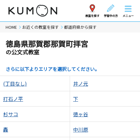
教室を探す
学習中の方
メニュー
HOME
お近くの教室を探す
都道府県から探す
徳島県那賀郡那賀町拝宮
の公文式教室
さらに以下よりエリアを選択してください。
(丁目なし)
井ノ元
打石ノ平
下
杉サコ
徳ヶ谷
轟
中川原