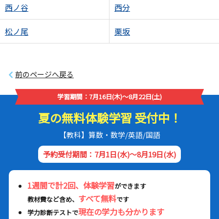
西ノ谷
西分
松ノ尾
栗坂
前のページへ戻る
学習期間：7月16日(木)～8月22日(土)
夏の無料体験学習 受付中！
【教科】算数・数学/英語/国語
予約受付期間：7月1日(水)～8月19日(水)
1週間で計2回、体験学習
ができます
すべて無料
教材費など含め、
です
現在の学力も分かります
学力診断テストで