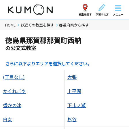
教室を探す
学習中の方
メニュー
HOME
お近くの教室を探す
都道府県から探す
徳島県那賀郡那賀町西納
の公文式教室
さらに以下よりエリアを選択してください。
(丁目なし)
大張
かくれごや
上平間
香かの津
下市ノ瀬
白女
杉谷