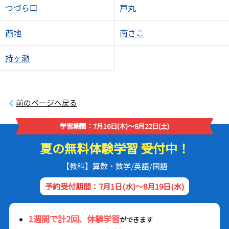
つづら口
戸丸
西地
南さこ
持ヶ瀬
前のページへ戻る
学習期間：7月16日(木)～8月22日(土)
夏の無料体験学習 受付中！
【教科】算数・数学/英語/国語
予約受付期間：7月1日(水)～8月19日(水)
1週間で計2回、体験学習
ができます