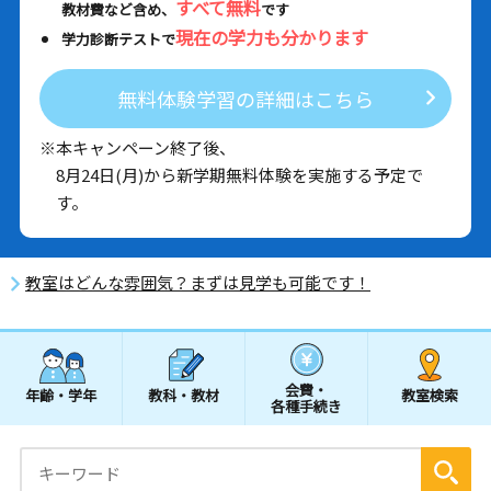
すべて無料
教材費など含め、
です
現在の学力も分かります
学力診断テストで
無料体験学習の詳細はこちら
※本キャンペーン終了後、
8月24日(月)から新学期無料体験を実施する予定で
す。
教室はどんな雰囲気？まずは見学も可能です！
会費・
年齢・学年
教科・教材
教室検索
各種手続き