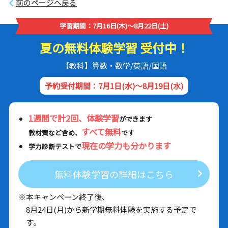
前のページへ戻る
学習期間：7月16日(木)～8月22日(土)
夏の無料体験学習 受付中！
【教科】算数・数学/英語/国語
予約受付期間：7月1日(水)～8月19日(水)
1週間で計2回、体験学習
ができます
すべて無料
教材費など含め、
です
現在の学力も分かります
学力診断テストで
無料体験学習の詳細はこちら
※本キャンペーン終了後、
8月24日(月)から新学期無料体験を実施する予定で
す。