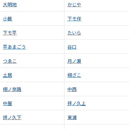
大明地
かじや
小薮
下モ伴
下モ平
たいら
平あまごう
谷口
つゑこ
月ノ瀬
土居
栩ざこ
栩ノ奈路
中西
中屋
拝ノ久上
拝ノ久下
東浦