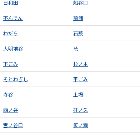
日和田
船谷口
不んでん
前浦
わだら
石薮
大明地谷
蔭
下ごみ
杉ノ本
そとわぎし
平ごみ
寺谷
土場
西ノ谷
拝ノ久
宮ノ谷口
笹ノ瀬