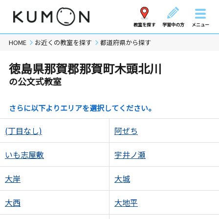
教室を探す
学習中の方
メニュー
HOME
お近くの教室を探す
都道府県から探す
徳島県那賀郡那賀町木頭北川
の公文式教室
さらに以下よりエリアを選択してください。
(丁目なし)
阿ぜち
いも志屋敷
宇井ノ瀬
大岸
大城
大西
大地平