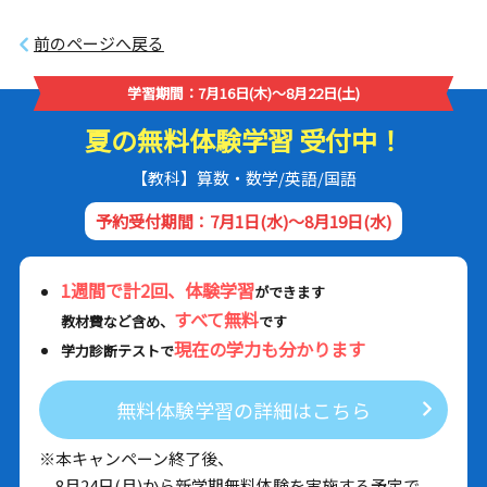
前のページへ戻る
学習期間：7月16日(木)～8月22日(土)
夏の無料体験学習 受付中！
【教科】算数・数学/英語/国語
予約受付期間：7月1日(水)～8月19日(水)
1週間で計2回、体験学習
ができます
すべて無料
教材費など含め、
です
現在の学力も分かります
学力診断テストで
無料体験学習の詳細はこちら
※本キャンペーン終了後、
8月24日(月)から新学期無料体験を実施する予定で