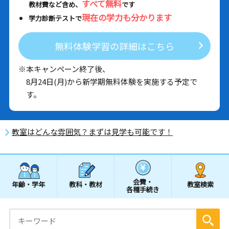
すべて無料
教材費など含め、
です
現在の学力も分かります
学力診断テストで
無料体験学習の詳細はこちら
※本キャンペーン終了後、
8月24日(月)から新学期無料体験を実施する予定で
す。
教室はどんな雰囲気？まずは見学も可能です！
会費・
年齢・学年
教科・教材
教室検索
各種手続き