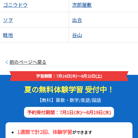
ゴニウドウ
次郎屋敷
ソヲ
出合
畦地
谷山
前のページへ戻る
学習期間：7月16日(木)～8月22日(土)
夏の無料体験学習 受付中！
【教科】算数・数学/英語/国語
予約受付期間：7月1日(水)～8月19日(水)
1週間で計2回、体験学習
ができます