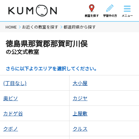
教室を探す
学習中の方
メニュー
HOME
お近くの教室を探す
都道府県から探す
徳島県那賀郡那賀町川俣
の公文式教室
さらに以下よりエリアを選択してください。
(丁目なし)
大小屋
奥ビソ
カジヤ
カドゲ谷
上屋敷
クボノ
クルス