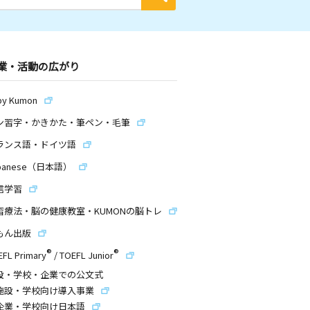
業・活動の広がり
by Kumon
ン習字・かきかた・筆ペン・毛筆
ランス語・ドイツ語
panese（日本語）
信学習
習療法・脳の健康教室・KUMONの脳トレ
もん出版
®
®
EFL Primary
/
TOEFL Junior
設・学校・企業での公文式
施設・学校向け導入事業
企業・学校向け日本語