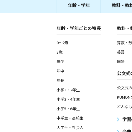
年齢・学年
教科・教
年齢・学年ごとの特長
教科・
0～2歳
算数・
3歳
英語
年少
国語
年中
公文式
年長
公文式
小学1・2年生
KUMO
小学3・4年生
どんなも
小学5・6年生
中学生・高校生
学習
大学生・社会人
会費