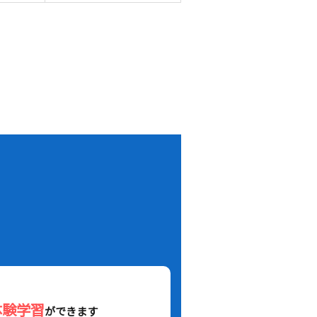
！
体験学習
ができます