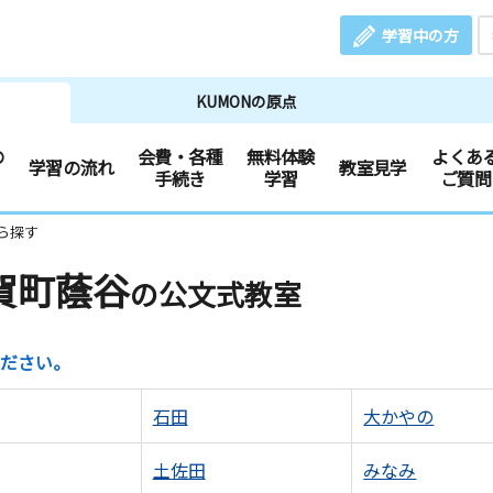
学習中の方
KUMONの原点
の
会費・各種
無料体験
よくあ
学習の流れ
教室見学
手続き
学習
ご質問
ら探す
賀町蔭谷
の公文式教室
ださい。
石田
大かやの
土佐田
みなみ