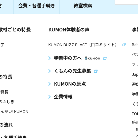
材
会費・
各種手続き
教室検索
教材ごとの特長
KUMON体験者の声
事
数学
KUMON BUZZ PLACE（口コミサイト）
Ba
ペ
学習中の方へ
フ
くもんの先生募集
Ja
の特長
KUMONの原点
通
の特長
学
企業情報
Nのふしぎ
く
んだい! KUMON
TO
施
の流れ
・各種手続き