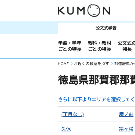
公文式学習
年齢・学年
教科・教材
公文式
ごとの特長
ごとの特長
特長
HOME
お近くの教室を探す
都道府県か
徳島県那賀郡那
さらに以下よりエリアを選択してく
(丁目なし)
庵ノ前
久保
宗ヶ横