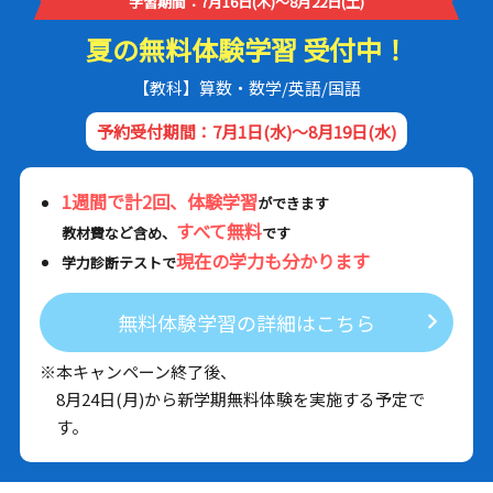
学習期間：7月16日(木)～8月22日(土)
夏の無料体験学習 受付中！
【教科】算数・数学/英語/国語
予約受付期間：7月1日(水)～8月19日(水)
1週間で計2回、体験学習
ができます
すべて無料
教材費など含め、
です
現在の学力も分かります
学力診断テストで
無料体験学習の詳細はこちら
※本キャンペーン終了後、
8月24日(月)から新学期無料体験を実施する予定で
す。