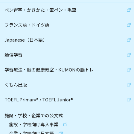
ペン習字・かきかた・筆ペン・毛筆
フランス語・ドイツ語
Japanese（日本語）
通信学習
学習療法・脳の健康教室・KUMONの脳トレ
くもん出版
TOEFL Primary
®
/
TOEFL Junior
®
施設・学校・企業での公文式
施設・学校向け導入事業
企業・学校向け日本語