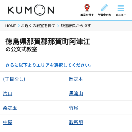
教室を探す
学習中の方
メニュー
HOME
お近くの教室を探す
都道府県から探す
徳島県那賀郡那賀町阿津江
の公文式教室
さらに以下よりエリアを選択してください。
(丁目なし)
岡之本
片山
黒滝山
桑之玉
竹尾
中屋
政所肥