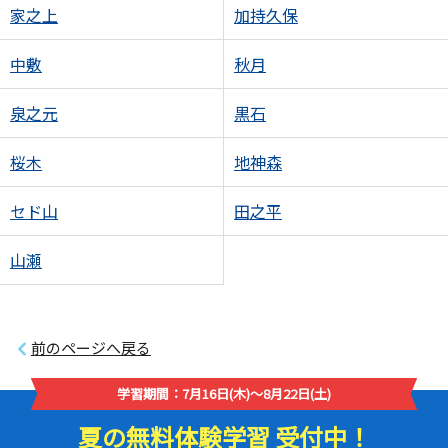
家之上
加持久保
中敷
秋月
泉之元
黒石
桜木
地神森
セド山
田之平
山瀬
前のページへ戻る
学習期間：7月16日(木)～8月22日(土)
夏の無料体験学習 受付中！