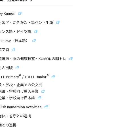
by Kumon
ン習字・かきかた・筆ペン・毛筆
ランス語・ドイツ語
panese（日本語）
信学習
習療法・脳の健康教室・KUMONの脳トレ
もん出版
®
®
EFL Primary
/
TOEFL Junior
設・学校・企業での公文式
施設・学校向け導入事業
企業・学校向け日本語
lish Immersion Activities
治体・省庁との連携
団との連携