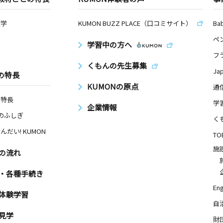
数学
KUMON BUZZ PLACE（口コミサイト）
Ba
ペ
学習中の方へ
フ
くもんの先生募集
Ja
の特長
KUMONの原点
通
の特長
学
企業情報
Nのふしぎ
く
んだい! KUMON
TO
施
の流れ
・各種手続き
Eng
体験学習
自
見学
財