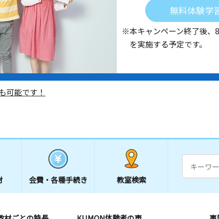
無料体験学
※本キャンペーン終了後、
を実施する予定です。
も可能です！
材
会費・
各種手続き
教室検索
教材ごとの特長
KUMON体験者の声
事