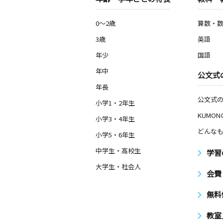
0～2歳
算数・
3歳
英語
年少
国語
年中
公文式
年長
公文式
小学1・2年生
KUMO
小学3・4年生
どんなも
小学5・6年生
中学生・高校生
学習
大学生・社会人
会費
無料
教室