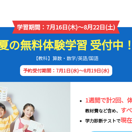
学習期間：7月16日(木)～8月22日(土)
夏の無料体験学習 受付中
【教科】算数・数学/英語/国語
予約受付期間：7月1日(水)～8月19日(水)
1週間で計2回、
す
教材費など含め、
現
学力診断テストで