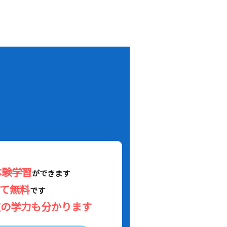
！
体験学習
ができます
べて無料
です
在の学力も分かります