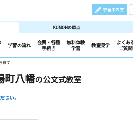
学習中の方
KUMONの原点
の
会費・各種
無料体験
よくあ
学習の流れ
教室見学
手続き
学習
ご質問
ら探す
場町八幡
の公文式教室
ださい。