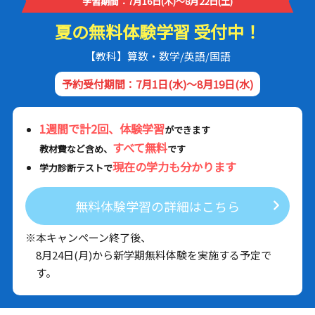
学習期間：7月16日(木)～8月22日(土)
夏の無料体験学習 受付中！
【教科】算数・数学/英語/国語
予約受付期間：7月1日(水)～8月19日(水)
1週間で計2回、体験学習
ができます
すべて無料
教材費など含め、
です
現在の学力も分かります
学力診断テストで
無料体験学習の詳細はこちら
※本キャンペーン終了後、
8月24日(月)から新学期無料体験を実施する予定で
す。