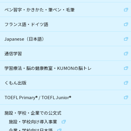
ペン習字・かきかた・筆ペン・毛筆
フランス語・ドイツ語
Japanese（日本語）
通信学習
学習療法・脳の健康教室・KUMONの脳トレ
くもん出版
TOEFL Primary
®
/
TOEFL Junior
®
施設・学校・企業での公文式
施設・学校向け導入事業
企業・学校向け日本語