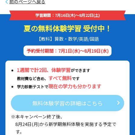
前のページへ戻る
学習期間：7月16日(木)～8月22日(土)
夏の無料体験学習 受付中！
【教科】算数・数学/英語/国語
予約受付期間：7月1日(水)～8月19日(水)
1週間で計2回、体験学習
ができます
すべて無料
教材費など含め、
です
現在の学力も分かります
学力診断テストで
無料体験学習の詳細はこちら
※本キャンペーン終了後、
8月24日(月)から新学期無料体験を実施する予定で
す。