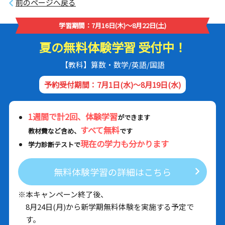
前のページへ戻る
学習期間：7月16日(木)～8月22日(土)
夏の無料体験学習 受付中！
【教科】算数・数学/英語/国語
予約受付期間：7月1日(水)～8月19日(水)
1週間で計2回、体験学習
ができます
すべて無料
教材費など含め、
です
現在の学力も分かります
学力診断テストで
無料体験学習の詳細はこちら
※本キャンペーン終了後、
8月24日(月)から新学期無料体験を実施する予定で
す。