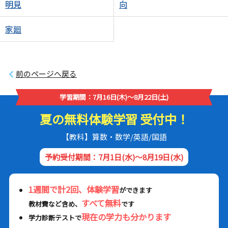
明見
向
家廻
前のページへ戻る
学習期間：7月16日(木)～8月22日(土)
夏の無料体験学習 受付中！
【教科】算数・数学/英語/国語
予約受付期間：7月1日(水)～8月19日(水)
1週間で計2回、体験学習
ができます
すべて無料
教材費など含め、
です
現在の学力も分かります
学力診断テストで