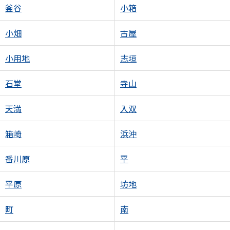
釜谷
小箱
小畑
古屋
小用地
志垣
石堂
寺山
天満
入双
箱崎
浜沖
番川原
平
平原
坊地
町
南