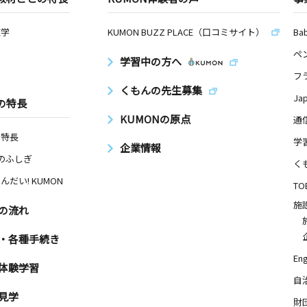
数学
KUMON BUZZ PLACE（口コミサイト）
Ba
ペ
学習中の方へ
フ
くもんの先生募集
Ja
の特長
KUMONの原点
通
の特長
学
企業情報
Nのふしぎ
く
んだい! KUMON
TO
施
の流れ
・各種手続き
Eng
体験学習
自
見学
財