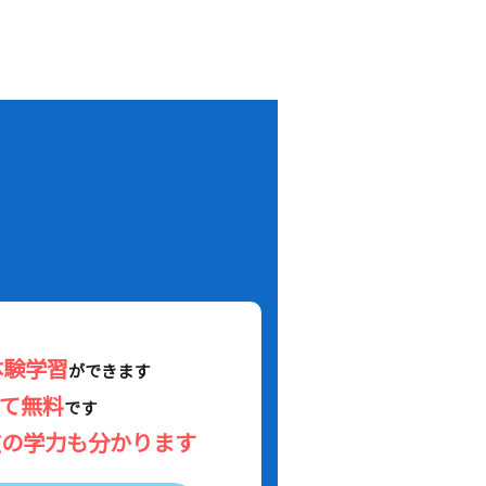
！
体験学習
ができます
べて無料
です
在の学力も分かります