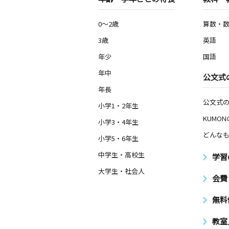
0～2歳
算数・
3歳
英語
年少
国語
年中
公文式
年長
公文式
小学1・2年生
KUMO
小学3・4年生
どんなも
小学5・6年生
中学生・高校生
学習
大学生・社会人
会費
無料
教室