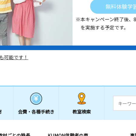
無料体験学
※本キャンペーン終了後、
を実施する予定です。
も可能です！
材
会費・
各種手続き
教室検索
教材ごとの特長
KUMON体験者の声
事