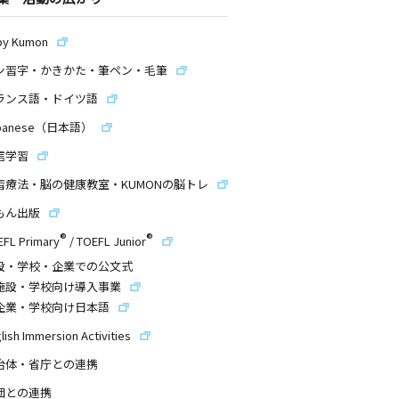
by Kumon
ン習字・かきかた・筆ペン・毛筆
ランス語・ドイツ語
panese（日本語）
信学習
習療法・脳の健康教室・KUMONの脳トレ
もん出版
®
®
EFL Primary
/
TOEFL Junior
設・学校・企業での公文式
施設・学校向け導入事業
企業・学校向け日本語
lish Immersion Activities
治体・省庁との連携
団との連携