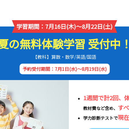
学習期間：7月16日(木)～8月22日(土)
夏の無料体験学習 受付中
【教科】算数・数学/英語/国語
予約受付期間：7月1日(水)～8月19日(水)
1週間で計2回、
す
教材費など含め、
現
学力診断テストで