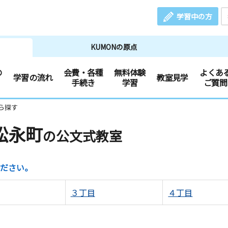
学習中の方
KUMONの原点
の
会費・各種
無料体験
よくあ
学習の流れ
教室見学
手続き
学習
ご質問
ら探す
松永町
の公文式教室
ださい。
３丁目
４丁目