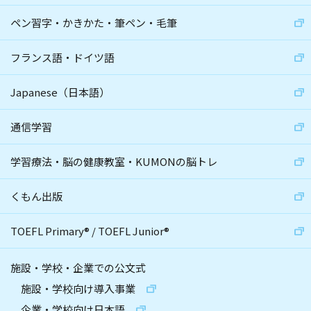
ペン習字・かきかた・筆ペン・毛筆
フランス語・ドイツ語
Japanese（日本語）
通信学習
学習療法・脳の健康教室・KUMONの脳トレ
くもん出版
TOEFL Primary
®
/
TOEFL Junior
®
施設・学校・企業での公文式
施設・学校向け導入事業
企業・学校向け日本語