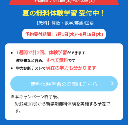
学習期間：7月16日(木)～8月22日(土)
夏の無料体験学習 受付中！
【教科】算数・数学/英語/国語
予約受付期間：7月1日(水)～8月19日(水)
1週間で計2回、体験学習
ができます
すべて無料
教材費など含め、
です
現在の学力も分かります
学力診断テストで
無料体験学習の詳細はこちら
※本キャンペーン終了後、
8月24日(月)から新学期無料体験を実施する予定で
す。