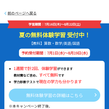
前のページへ戻る
学習期間：7月16日(木)～8月22日(土)
夏の無料体験学習 受付中！
【教科】算数・数学/英語/国語
予約受付期間：7月1日(水)～8月19日(水)
1週間で計2回、体験学習
ができます
すべて無料
教材費など含め、
です
現在の学力も分かります
学力診断テストで
無料体験学習の詳細はこちら
※本キャンペーン終了後、