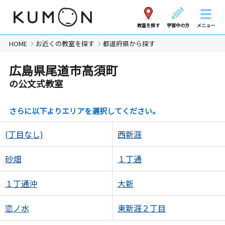
教室を探す
学習中の方
メニュー
HOME
お近くの教室を探す
都道府県から探す
広島県尾道市高須町
の公文式教室
さらに以下よりエリアを選択してください。
(丁目なし)
西新涯
砂畑
１丁通
１丁通沖
大新
恋ノ水
東新涯２丁目