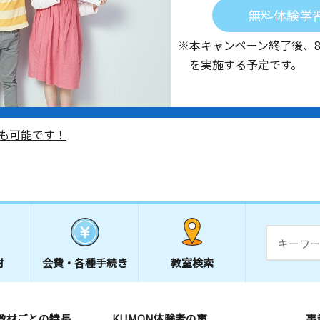
無料体験学
※本キャンペーン終了後、
を実施する予定です。
も可能です！
材
会費・
各種手続き
教室検索
教材ごとの特長
KUMON体験者の声
事