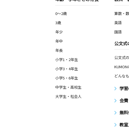
0～2歳
算数・
3歳
英語
年少
国語
年中
公文式
年長
公文式
小学1・2年生
KUMO
小学3・4年生
どんなも
小学5・6年生
中学生・高校生
学習
大学生・社会人
会費
無料
教室