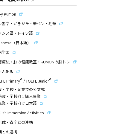
by Kumon
ン習字・かきかた・筆ペン・毛筆
ランス語・ドイツ語
panese（日本語）
信学習
習療法・脳の健康教室・KUMONの脳トレ
もん出版
®
®
EFL Primary
/
TOEFL Junior
設・学校・企業での公文式
施設・学校向け導入事業
企業・学校向け日本語
lish Immersion Activities
治体・省庁との連携
団との連携