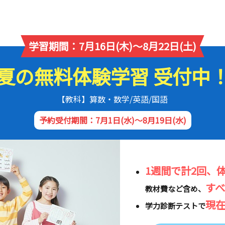
学習期間：7月16日(木)～8月22日(土)
夏の無料体験学習 受付中
【教科】算数・数学/英語/国語
予約受付期間：7月1日(水)～8月19日(水)
1週間で計2回、
す
教材費など含め、
現
学力診断テストで