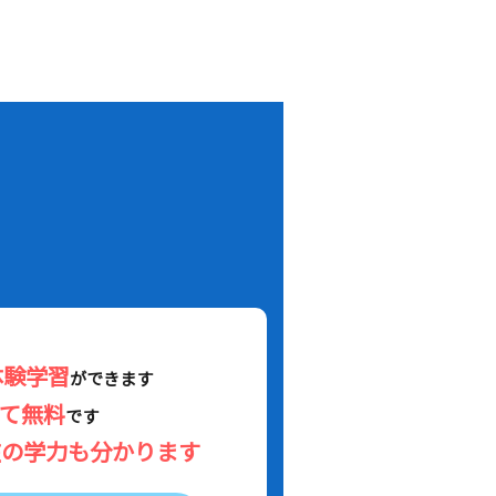
！
体験学習
ができます
べて無料
です
在の学力も分かります