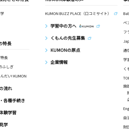
数学
KUMON BUZZ PLACE（口コミサイト）
Ba
ペ
学習中の方へ
フ
くもんの先生募集
Ja
の特長
KUMONの原点
通
の特長
学
企業情報
Nのふしぎ
く
んだい! KUMON
TO
施
の流れ
・各種手続き
Eng
体験学習
自
見学
財