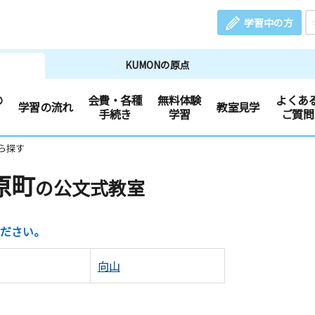
学習中の方
KUMONの原点
の
会費・各種
無料体験
よくあ
学習の流れ
教室見学
手続き
学習
ご質問
ら探す
原町
の公文式教室
ださい。
向山