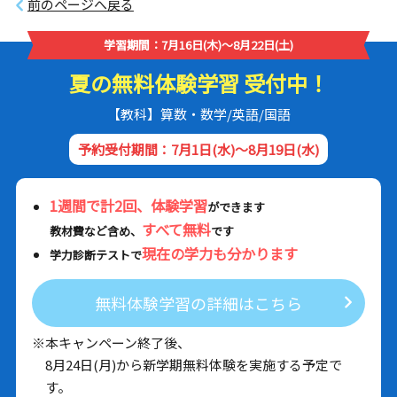
前のページへ戻る
学習期間：7月16日(木)～8月22日(土)
夏の無料体験学習 受付中！
【教科】算数・数学/英語/国語
予約受付期間：7月1日(水)～8月19日(水)
1週間で計2回、体験学習
ができます
すべて無料
教材費など含め、
です
現在の学力も分かります
学力診断テストで
無料体験学習の詳細はこちら
※本キャンペーン終了後、
8月24日(月)から新学期無料体験を実施する予定で
す。