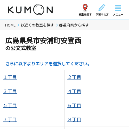
教室を探す
学習中の方
メニュー
HOME
お近くの教室を探す
都道府県から探す
広島県呉市安浦町安登西
の公文式教室
さらに以下よりエリアを選択してください。
１丁目
２丁目
３丁目
４丁目
５丁目
６丁目
７丁目
８丁目