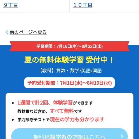
９丁目
１０丁目
前のページへ戻る
学習期間：7月16日(木)～8月22日(土)
夏の無料体験学習 受付中！
【教科】算数・数学/英語/国語
予約受付期間：7月1日(水)～8月19日(水)
1週間で計2回、体験学習
ができます
すべて無料
教材費など含め、
です
現在の学力も分かります
学力診断テストで
無料体験学習の詳細はこちら