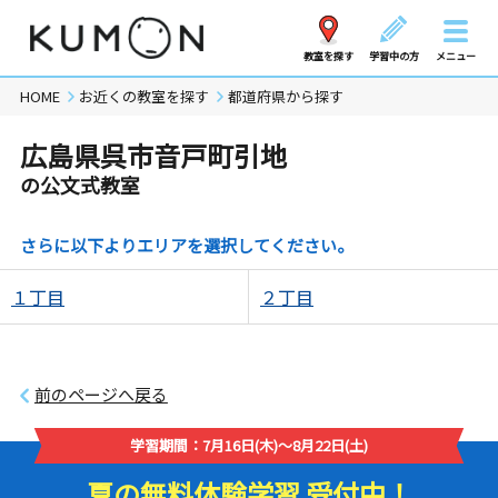
教室を探す
学習中の方
メニュー
HOME
お近くの教室を探す
都道府県から探す
広島県呉市音戸町引地
の公文式教室
さらに以下よりエリアを選択してください。
１丁目
２丁目
前のページへ戻る
学習期間：7月16日(木)～8月22日(土)
夏の無料体験学習 受付中！