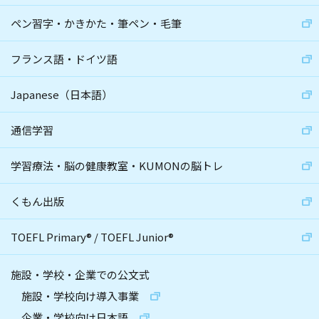
ペン習字・かきかた・筆ペン・毛筆
フランス語・ドイツ語
Japanese（日本語）
通信学習
学習療法・脳の健康教室・KUMONの脳トレ
くもん出版
TOEFL Primary
®
/
TOEFL Junior
®
施設・学校・企業での公文式
施設・学校向け導入事業
企業・学校向け日本語