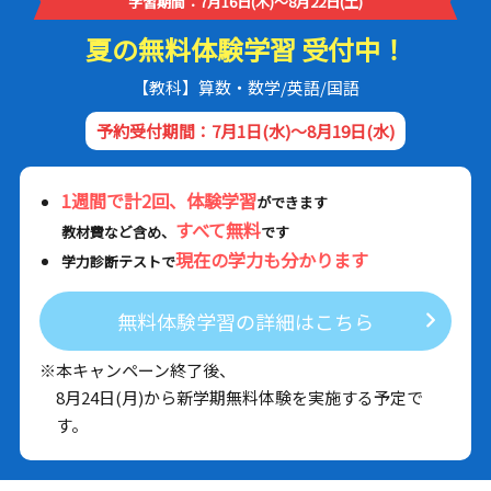
学習期間：7月16日(木)～8月22日(土)
夏の無料体験学習 受付中！
【教科】算数・数学/英語/国語
予約受付期間：7月1日(水)～8月19日(水)
1週間で計2回、体験学習
ができます
すべて無料
教材費など含め、
です
現在の学力も分かります
学力診断テストで
無料体験学習の詳細はこちら
※本キャンペーン終了後、
8月24日(月)から新学期無料体験を実施する予定で
す。