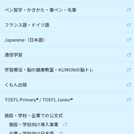
ペン習字・かきかた・筆ペン・毛筆
フランス語・ドイツ語
Japanese（日本語）
通信学習
学習療法・脳の健康教室・KUMONの脳トレ
くもん出版
TOEFL Primary
®
/
TOEFL Junior
®
施設・学校・企業での公文式
施設・学校向け導入事業
企業・学校向け日本語