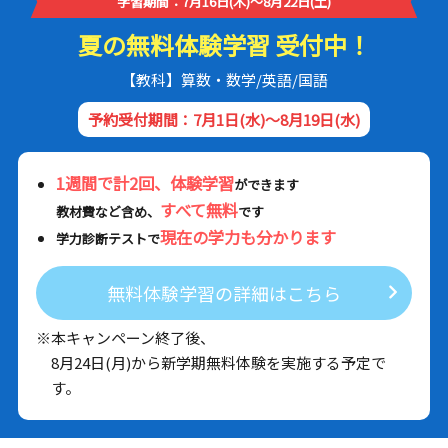
学習期間：7月16日(木)～8月22日(土)
夏の無料体験学習 受付中！
【教科】算数・数学/英語/国語
予約受付期間：7月1日(水)～8月19日(水)
1週間で計2回、体験学習
ができます
すべて無料
教材費など含め、
です
現在の学力も分かります
学力診断テストで
無料体験学習の詳細はこちら
※本キャンペーン終了後、
8月24日(月)から新学期無料体験を実施する予定で
す。