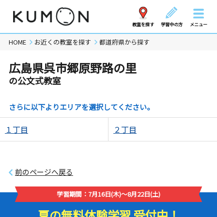
教室を探す
学習中の方
メニュー
HOME
お近くの教室を探す
都道府県から探す
広島県呉市郷原野路の里
の公文式教室
さらに以下よりエリアを選択してください。
１丁目
２丁目
前のページへ戻る
学習期間：7月16日(木)～8月22日(土)
夏の無料体験学習 受付中！