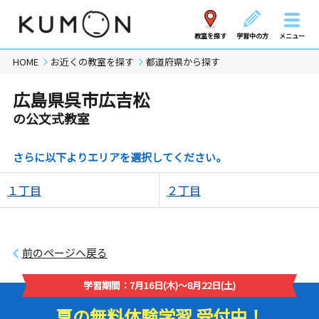
教室を探す
学習中の方
メニュー
HOME
お近くの教室を探す
都道府県から探す
広島県呉市広吉松
の公文式教室
さらに以下よりエリアを選択してください。
１丁目
２丁目
前のページへ戻る
学習期間：7月16日(木)～8月22日(土)
夏の無料体験学習 受付中！