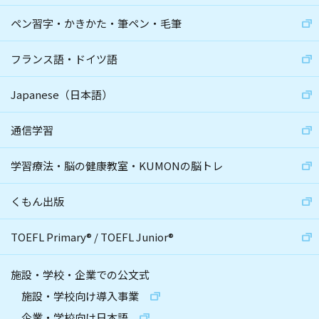
ペン習字・かきかた・筆ペン・毛筆
フランス語・ドイツ語
Japanese（日本語）
通信学習
学習療法・脳の健康教室・KUMONの脳トレ
くもん出版
TOEFL Primary
®
/
TOEFL Junior
®
施設・学校・企業での公文式
施設・学校向け導入事業
企業・学校向け日本語