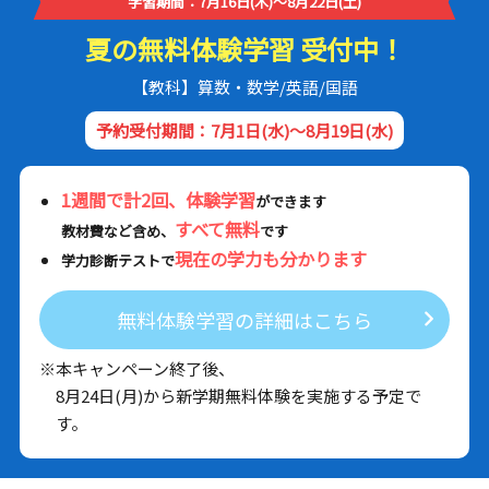
学習期間：7月16日(木)～8月22日(土)
夏の無料体験学習 受付中！
【教科】算数・数学/英語/国語
予約受付期間：7月1日(水)～8月19日(水)
1週間で計2回、体験学習
ができます
すべて無料
教材費など含め、
です
現在の学力も分かります
学力診断テストで
無料体験学習の詳細はこちら
※本キャンペーン終了後、
8月24日(月)から新学期無料体験を実施する予定で
す。