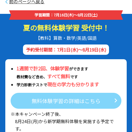
前のページへ戻る
学習期間：7月16日(木)～8月22日(土)
夏の無料体験学習 受付中！
【教科】算数・数学/英語/国語
予約受付期間：7月1日(水)～8月19日(水)
1週間で計2回、体験学習
ができます
すべて無料
教材費など含め、
です
現在の学力も分かります
学力診断テストで
無料体験学習の詳細はこちら
※本キャンペーン終了後、
8月24日(月)から新学期無料体験を実施する予定で
す。