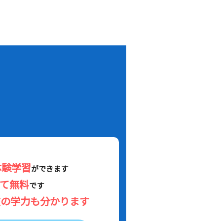
！
体験学習
ができます
べて無料
です
在の学力も分かります