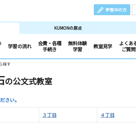
学習中の方
KUMONの原点
の
会費・各種
無料体験
よくあ
学習の流れ
教室見学
手続き
学習
ご質問
ら探す
石
の公文式教室
ださい。
３丁目
４丁目