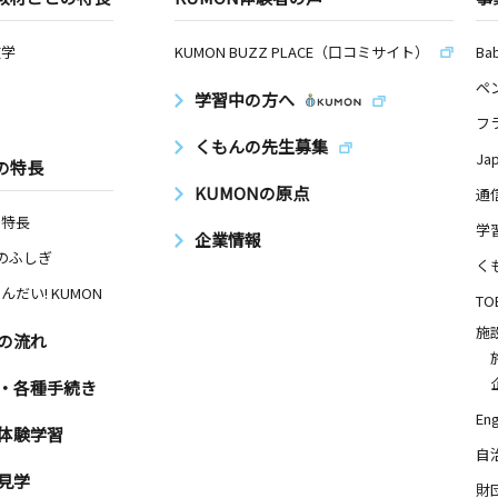
数学
KUMON BUZZ PLACE（口コミサイト）
Ba
ペ
学習中の方へ
フ
くもんの先生募集
Ja
の特長
KUMONの原点
通
の特長
学
企業情報
Nのふしぎ
く
んだい! KUMON
TO
施
の流れ
・各種手続き
Eng
体験学習
自
見学
財