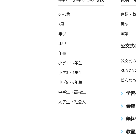
0～2歳
算数・
3歳
英語
年少
国語
年中
公文式
年長
公文式
小学1・2年生
KUMO
小学3・4年生
どんなも
小学5・6年生
中学生・高校生
学習
大学生・社会人
会費
無料
教室