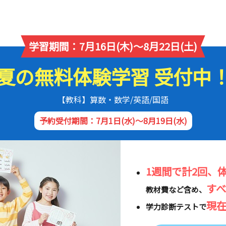
学習期間：7月16日(木)～8月22日(土)
夏の無料体験学習 受付中
【教科】算数・数学/英語/国語
予約受付期間：7月1日(水)～8月19日(水)
1週間で計2回、
す
教材費など含め、
現
学力診断テストで