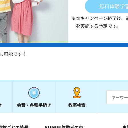
無料体験学
※本キャンペーン終了後、
を実施する予定です。
も可能です！
材
会費・
各種手続き
教室検索
教材ごとの特長
KUMON体験者の声
事