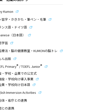
by Kumon
ン習字・かきかた・筆ペン・毛筆
ランス語・ドイツ語
panese（日本語）
信学習
習療法・脳の健康教室・KUMONの脳トレ
もん出版
®
®
EFL Primary
/
TOEFL Junior
設・学校・企業での公文式
施設・学校向け導入事業
企業・学校向け日本語
lish Immersion Activities
治体・省庁との連携
団との連携