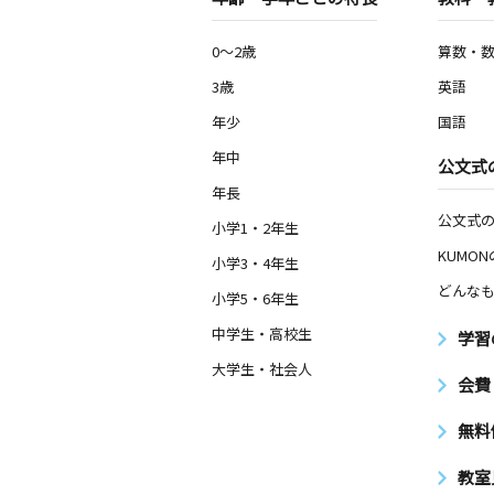
0～2歳
算数・
3歳
英語
年少
国語
年中
公文式
年長
公文式
小学1・2年生
KUMO
小学3・4年生
どんなも
小学5・6年生
中学生・高校生
学習
大学生・社会人
会費
無料
教室