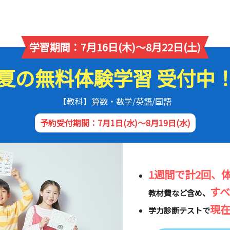
学習期間：7月16日(木)～8月22日(土)
夏の無料体験学習 受付中
【教科】算数・数学/英語/国語
予約受付期間：7月1日(水)～8月19日(水)
1週間で計2回、
す
教材費など含め、
現
学力診断テストで