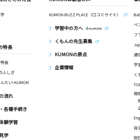
数学
KUMON BUZZ PLACE（口コミサイト）
Ba
ペ
学習中の方へ
フ
くもんの先生募集
Ja
の特長
KUMONの原点
通
の特長
学
企業情報
Nのふしぎ
く
んだい! KUMON
TO
施
の流れ
・各種手続き
Eng
体験学習
自
見学
財