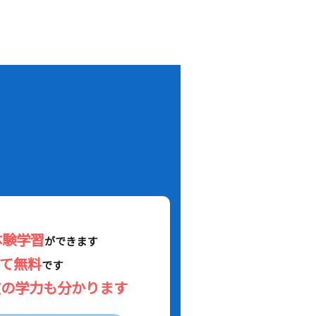
！
体験学習
ができます
べて無料
です
在の学力も分かります