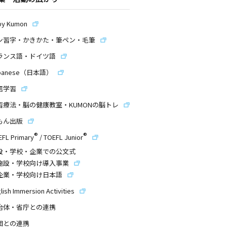
by Kumon
ン習字・かきかた・筆ペン・毛筆
ランス語・ドイツ語
panese（日本語）
信学習
習療法・脳の健康教室・KUMONの脳トレ
もん出版
®
®
EFL Primary
/
TOEFL Junior
設・学校・企業での公文式
施設・学校向け導入事業
企業・学校向け日本語
lish Immersion Activities
治体・省庁との連携
団との連携