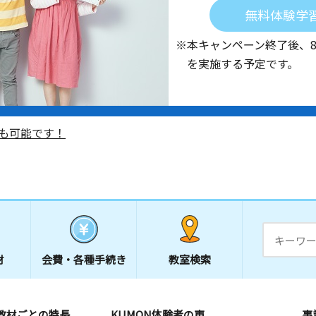
無料体験学
※本キャンペーン終了後、
を実施する予定です。
も可能です！
材
会費・
各種手続き
教室検索
教材ごとの特長
KUMON体験者の声
事