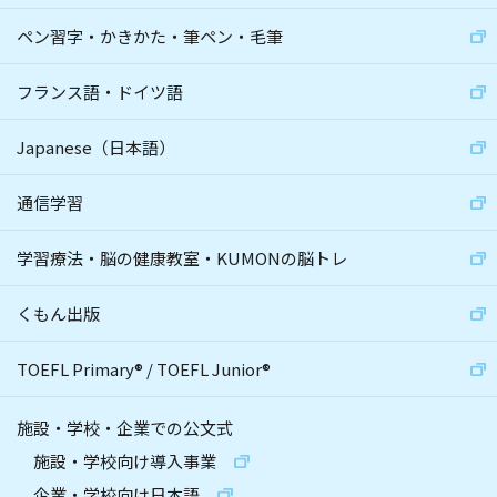
ペン習字・かきかた・筆ペン・毛筆
フランス語・ドイツ語
Japanese（日本語）
通信学習
学習療法・脳の健康教室・KUMONの脳トレ
くもん出版
TOEFL Primary
®
/
TOEFL Junior
®
施設・学校・企業での公文式
施設・学校向け導入事業
企業・学校向け日本語