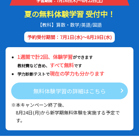
学習期間：7月16日(木)～8月22日(土)
夏の無料体験学習 受付中！
【教科】算数・数学/英語/国語
予約受付期間：7月1日(水)～8月19日(水)
1週間で計2回、体験学習
ができます
すべて無料
教材費など含め、
です
現在の学力も分かります
学力診断テストで
無料体験学習の詳細はこちら
※本キャンペーン終了後、
8月24日(月)から新学期無料体験を実施する予定で
す。