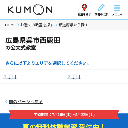
教室を探す
学習中の方
メニュー
HOME
お近くの教室を探す
都道府県から探す
広島県呉市西鹿田
の公文式教室
さらに以下よりエリアを選択してください。
１丁目
２丁目
前のページへ戻る
学習期間：7月16日(木)～8月22日(土)
夏の無料体験学習 受付中！