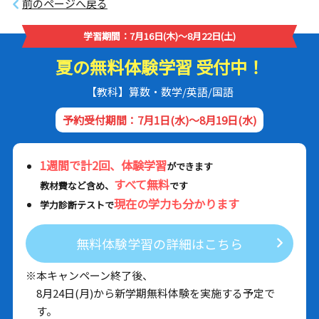
前のページへ戻る
学習期間：7月16日(木)～8月22日(土)
夏の無料体験学習 受付中！
【教科】算数・数学/英語/国語
予約受付期間：7月1日(水)～8月19日(水)
1週間で計2回、体験学習
ができます
すべて無料
教材費など含め、
です
現在の学力も分かります
学力診断テストで
無料体験学習の詳細はこちら
※本キャンペーン終了後、
8月24日(月)から新学期無料体験を実施する予定で
す。