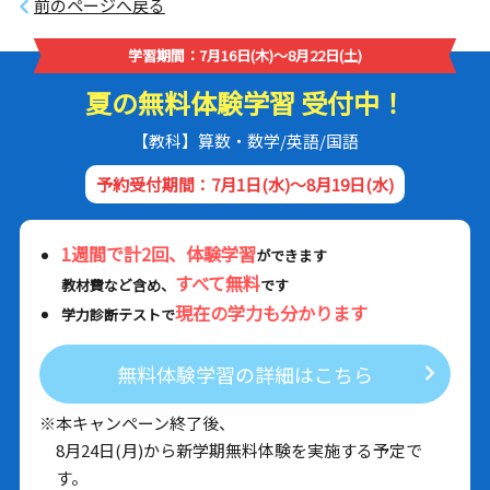
前のページへ戻る
学習期間：7月16日(木)～8月22日(土)
夏の無料体験学習 受付中！
【教科】算数・数学/英語/国語
予約受付期間：7月1日(水)～8月19日(水)
1週間で計2回、体験学習
ができます
すべて無料
教材費など含め、
です
現在の学力も分かります
学力診断テストで
無料体験学習の詳細はこちら
※本キャンペーン終了後、
8月24日(月)から新学期無料体験を実施する予定で
す。