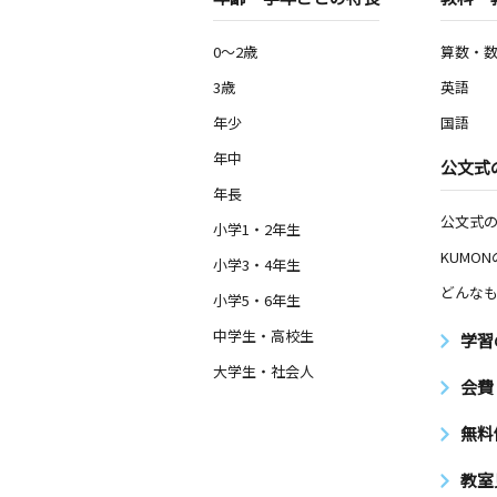
0～2歳
算数・
3歳
英語
年少
国語
年中
公文式
年長
公文式
小学1・2年生
KUMO
小学3・4年生
どんなも
小学5・6年生
中学生・高校生
学習
大学生・社会人
会費
無料
教室