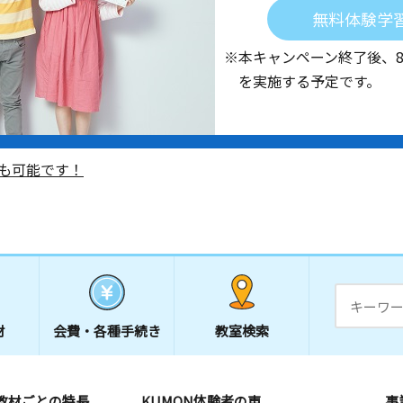
無料体験学
※本キャンペーン終了後、
を実施する予定です。
も可能です！
材
会費・
各種手続き
教室検索
教材ごとの特長
KUMON体験者の声
事