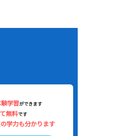
！
体験学習
ができます
べて無料
です
在の学力も分かります