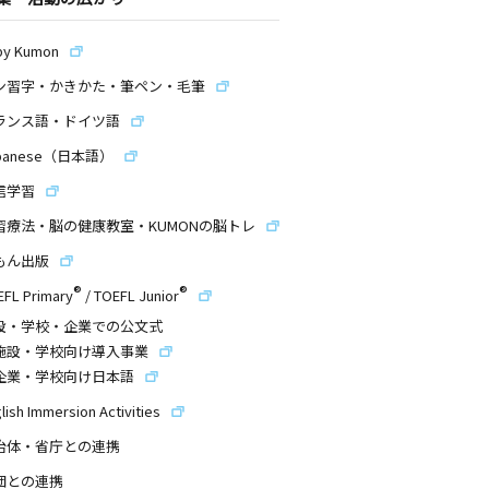
by Kumon
ン習字・かきかた・筆ペン・毛筆
ランス語・ドイツ語
panese（日本語）
信学習
習療法・脳の健康教室・KUMONの脳トレ
もん出版
®
®
EFL Primary
/
TOEFL Junior
設・学校・企業での公文式
施設・学校向け導入事業
企業・学校向け日本語
lish Immersion Activities
治体・省庁との連携
団との連携