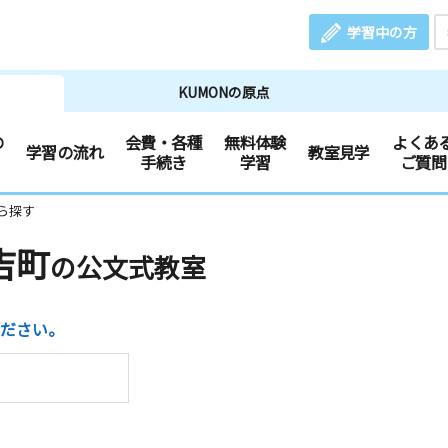
学習中の方
KUMONの原点
の
会費・各種
無料体験
よくあ
学習の流れ
教室見学
手続き
学習
ご質問
ら探す
吉町
の公文式教室
ださい。