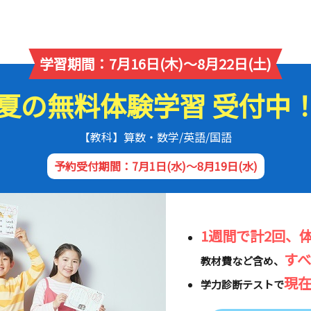
学習期間：7月16日(木)～8月22日(土)
夏の無料体験学習 受付中
【教科】算数・数学/英語/国語
予約受付期間：7月1日(水)～8月19日(水)
1週間で計2回、
す
教材費など含め、
現
学力診断テストで