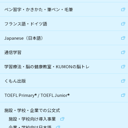
ペン習字・かきかた・筆ペン・毛筆
フランス語・ドイツ語
Japanese（日本語）
通信学習
学習療法・脳の健康教室・KUMONの脳トレ
くもん出版
TOEFL Primary
®
/
TOEFL Junior
®
施設・学校・企業での公文式
施設・学校向け導入事業
企業・学校向け日本語