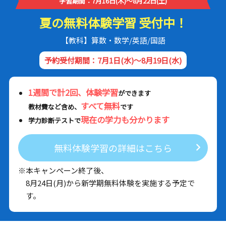
学習期間：7月16日(木)～8月22日(土)
夏の無料体験学習 受付中！
【教科】算数・数学/英語/国語
予約受付期間：7月1日(水)～8月19日(水)
1週間で計2回、体験学習
ができます
すべて無料
教材費など含め、
です
現在の学力も分かります
学力診断テストで
無料体験学習の詳細はこちら
※本キャンペーン終了後、
8月24日(月)から新学期無料体験を実施する予定で
す。